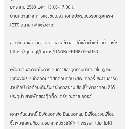
มกราคม 2560 เวลา 13.00-17.30 น.
ย้ายสถานที่จัดการแข่งขันไปยังหอศิลปวัฒนธรรมกรุงเทพฯ
(BTS สนามกีฬาแห่งชาติ)
ลงทะเบียนเข้าร่วมงาน ตามลิงก์ข้างล่างได้แล้วตั้งแต่วันนี้...นะจ๊ะ
https://goo.gl/forms/DAOKcFPIB8xFExU53
เพื่อความสะดวกในการเดินทางของทุกท่านมากยิ่งขึ้น ดูงาน
Innovbiz จบก็ออกมาติสท์ก่อนกลับ เสพแกลอรี่ ชมงานอาร์ต
งานศิลป์ ต่อด้วยเดินรันเวย์แถวสยาม ช้อปปิ้งพารากอน ลิโด้
ประตูน้ำ สารพัดของกุ๊กกิ๊ก เกร๋ๆ จะตายเธออว์
เอาใจกันขนาดนี้ มีพ่อบอกพ่อ มีแม่บอกแม่ มีเพื่อนชวนเพื่อน
ซึ้งใจมากเลยทีมงานอยากจะบวชให้สัก 1 พรรษา ไม่มาไม่ได้