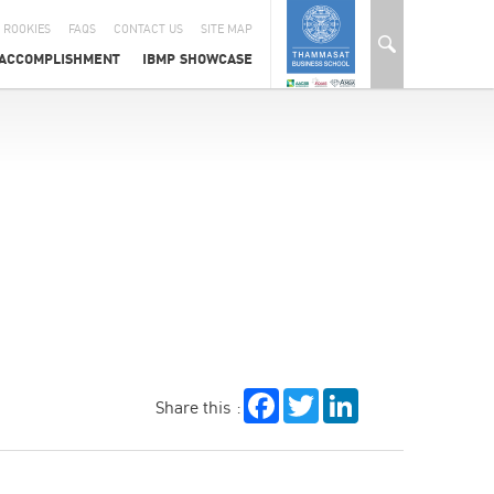
 ROOKIES
FAQS
CONTACT US
SITE MAP
ACCOMPLISHMENT
IBMP SHOWCASE
Facebook
Twitter
LinkedIn
Share this :