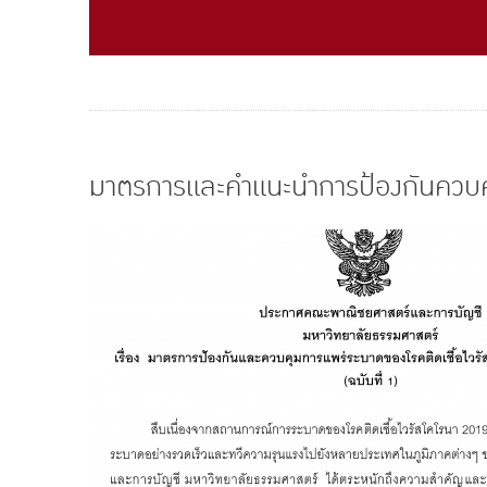
มาตรการและคำแนะนำการป้องกันควบคุม