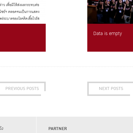
Data is empty
PREVIOUS POSTS
NEXT POSTS
ัง
PARTNER